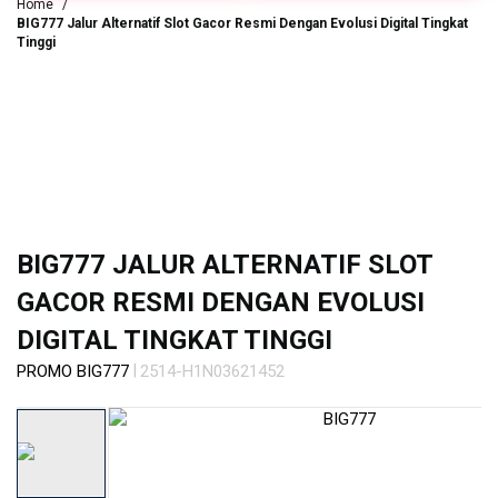
Home
s
BIG777 Jalur Alternatif Slot Gacor Resmi Dengan Evolusi Digital Tingkat
i
Tinggi
a
!
BIG777 JALUR ALTERNATIF SLOT
GACOR RESMI DENGAN EVOLUSI
DIGITAL TINGKAT TINGGI
|
PROMO BIG777
2514-H1N03621452
Skip
to
the
end
of