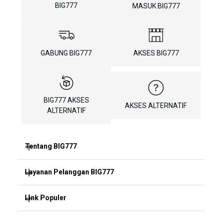
BIG777
MASUK BIG777
GABUNG BIG777
AKSES BIG777
BIG777 AKSES
AKSES ALTERNATIF
ALTERNATIF
Tentang BIG777
Layanan Pelanggan BIG777
BIG777
MASUK BIG777
Link Populer
FAQ