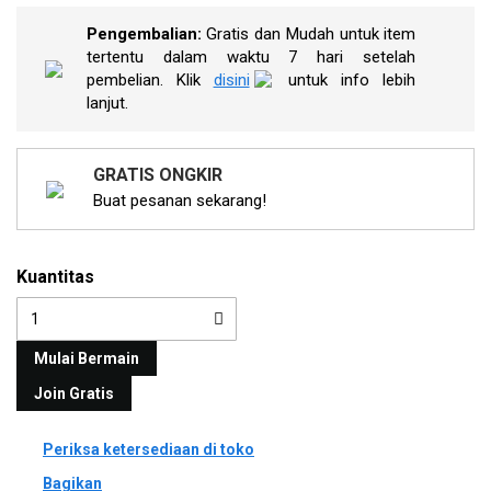
Tautan
halaman
Pengembalian:
Gratis dan Mudah untuk item
yang
tertentu dalam waktu 7 hari setelah
sama.
pembelian. Klik
disini
untuk info lebih
lanjut.
GRATIS ONGKIR
Buat pesanan sekarang!
Kuantitas
Mulai Bermain
Join Gratis
Periksa ketersediaan di toko
Bagikan