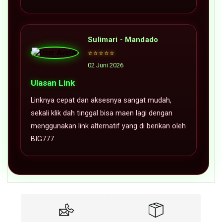
Sulimari - Mandado
⭐️⭐️⭐️⭐️⭐️
02 Juni 2026
Ulasan Link
Linknya cepat dan aksesnya sangat mudah,
sekali klik dah tinggal bisa maen lagi dengan
menggunakan link alternatif yang di berikan oleh
BIG777