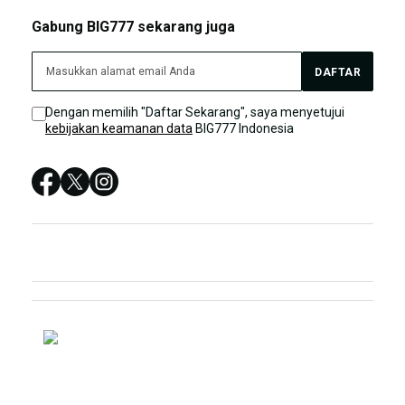
GABUNG BIG777
BIG777 Bonus
BIG777
Gabung BIG777 sekarang juga
BIG777 AKSES ALTERNATIF
BIG777 Live Chat
SLOT
DAFTAR
Sitemap
SLOT GACOR
Dengan memilih "Daftar Sekarang", saya menyetujui
kebijakan keamanan data
BIG777 Indonesia
SLOT GACOR GAMPANG MENANG
PLATFORM GAME
GAME GACOR
SLOT ONLINE