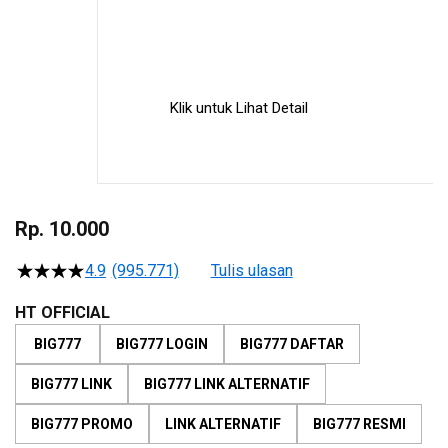
Klik untuk Lihat Detail
Skip
to
Rp. 10.000
the
beginning
4.9
(995.771)
Tulis ulasan
4.5
of
dari
the
5
HT OFFICIAL
bintang,
images
nilai
BIG777
BIG777 LOGIN
BIG777 DAFTAR
gallery
rating
rata-
BIG777 LINK
BIG777 LINK ALTERNATIF
rata.
Read
13
BIG777 PROMO
LINK ALTERNATIF
BIG777 RESMI
Reviews.