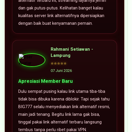
alternatif terbaru ini, streaming layarnya jernih
dan gak putus-putus. Kelihatan banget kalau
kualitas server link alternatifnya dipersiapkan
dengan baik buat kenyamanan pemain.
Rahmani Setiawan -
Lampung
⭐️⭐️⭐️⭐️⭐️
07 Juni 2026
Apresiasi Member Baru
Dulu sempat pusing kalau link utama tiba-tiba
tidak bisa dibuka karena diblokir. Tapi sejak tahu
BIG777 selalu menyediakan link alternatif resmi,
main jadi tenang. Begitu link lama gak bisa,
tinggal pakai link alternatif terbaru langsung
tembus tanpa perlu ribet pakai VPN.